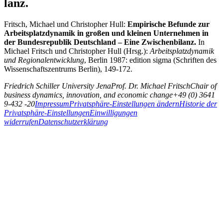
lanz.
Fritsch, Michael und Christopher Hull:
Empirische Befunde zur
Arbeitsplatzdynamik in großen und kleinen Unter­nehmen in
der Bundes­re­publik Deutschland – Eine Zwischenbi­lanz.
In
Michael Fritsch und Christopher Hull (Hrsg.):
Arbeits­platz­dynamik
und Regio­nalentwick­lung
, Berlin 1987: edition sigma (Schrif­ten des
Wissen­schaftszen­trums Berlin­), 149-172.
Friedrich Schiller University Jena
Prof. Dr. Michael Fritsch
Chair of
business dynamics, innovation, and economic change
+49 (0) 3641
9-432 -20
Impressum
Privatsphäre-Einstellungen ändern
Historie der
Privatsphäre-Einstellungen
Einwilligungen
widerrufen
Datenschutzerklärung