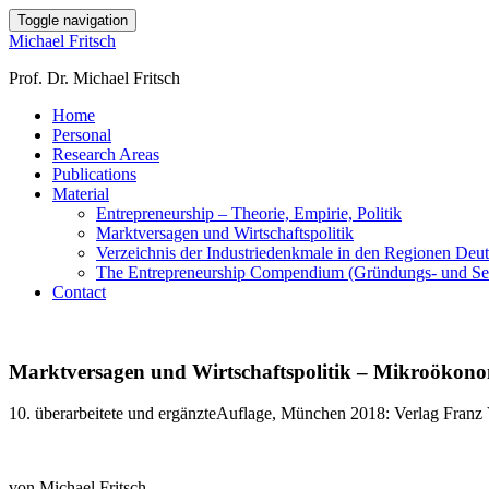
Toggle navigation
Michael Fritsch
Prof. Dr. Michael Fritsch
Home
Personal
Research Areas
Publications
Material
Entrepreneurship – Theorie, Empirie, Politik
Marktversagen und Wirtschaftspolitik
Verzeichnis der Industriedenkmale in den Regionen Deu
The Entrepreneurship Compendium (Gründungs- und Selbs
Contact
Marktversagen und Wirtschaftspolitik – Mikroökono
10. überarbeitete und ergänzteAuflage, München 2018: Verlag Franz
von Michael Fritsch