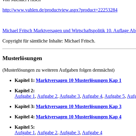
http://www.vahlen.de/productview.aspx?product=22253284
Michael Fritsch Marktversagen und Wirtschaftspolitik 10. Auflage A
Copyright für sämtliche Inhalte: Michael Fritsch.
Musterlösungen
(Musterlösungen zu weiteren Aufgaben folgen demnächst)
Kapitel 1:
Marktversagen 10 Musterlösungen Kap 1
Kapitel 2:
Aufgabe 1
,
Aufgabe 2
,
Aufgabe 3
,
Aufgabe 4
,
Aufgabe 5
,
Aufg
Kapitel 3:
Marktversagen 10 Musterlösungen Kap 3
Kapitel 4:
Marktversagen 10 Musterlösungen Kap 4
Kapitel 5:
Aufgabe 1
,
Aufgabe 2
,
Aufgabe 3
,
Aufgabe 4