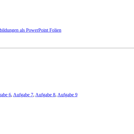
bbildungen als PowerPoint Folien
abe 6
,
Aufgabe 7
,
Aufgabe 8
,
Aufgabe 9