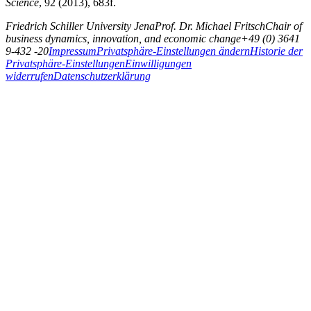
Science
, 92 (2013), 683f.
Friedrich Schiller University Jena
Prof. Dr. Michael Fritsch
Chair of
business dynamics, innovation, and economic change
+49 (0) 3641
9-432 -20
Impressum
Privatsphäre-Einstellungen ändern
Historie der
Privatsphäre-Einstellungen
Einwilligungen
widerrufen
Datenschutzerklärung