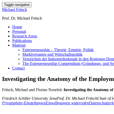
Toggle navigation
Michael Fritsch
Prof. Dr. Michael Fritsch
Home
Personal
Research Areas
Publications
Material
Entrepreneurship – Theorie, Empirie, Politik
Marktversagen und Wirtschaftspolitik
Verzeichnis der Industriedenkmale in den Regionen Deu
The Entrepreneurship Compendium (Gründungs- und Selbs
Contact
Investigating the Anatomy of the Employm
Fritsch, Michael and Florian Noseleit:
Investigating the Anatomy o
Friedrich Schiller University Jena
Prof. Dr. Michael Fritsch
Chair of 
Privatsphäre-Einstellungen
Einwilligungen widerrufen
Datenschutzerk