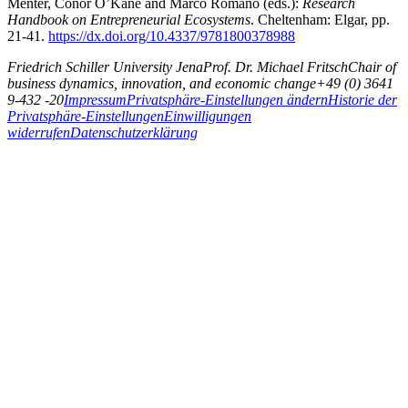
Menter, Conor O’Kane and Marco Romano (eds.):
Research
Handbook on Entrepreneurial Ecosystems
. Cheltenham: Elgar, pp.
21-41.
https://dx.doi.org/10.4337/9781800378988
Friedrich Schiller University Jena
Prof. Dr. Michael Fritsch
Chair of
business dynamics, innovation, and economic change
+49 (0) 3641
9-432 -20
Impressum
Privatsphäre-Einstellungen ändern
Historie der
Privatsphäre-Einstellungen
Einwilligungen
widerrufen
Datenschutzerklärung