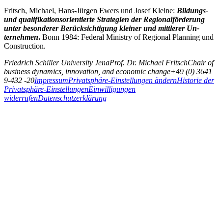
Fritsch, Michael, Hans-Jürgen Ewers und Josef Kleine:
Bildungs-
und qualifikationsorientierte Strategien der Regio­nal­för­derung
unter beson­derer Berück­sichti­gung kleiner und mittlerer Un­
ternehmen
.
Bonn 1984: Federal Ministry of Regional Planning und
Construction.
Friedrich Schiller University Jena
Prof. Dr. Michael Fritsch
Chair of
business dynamics, innovation, and economic change
+49 (0) 3641
9-432 -20
Impressum
Privatsphäre-Einstellungen ändern
Historie der
Privatsphäre-Einstellungen
Einwilligungen
widerrufen
Datenschutzerklärung