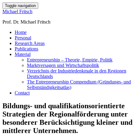
Toggle navigation
Michael Fritsch
Prof. Dr. Michael Fritsch
Home
Personal
Research Areas
Publications
Material
Entrepreneurship – Theorie, Empirie, Politik
Marktversagen und Wirtschaftspolitik
Verzeichnis der Industriedenkmale in den Regionen
Deutschlands
The Entrepreneurship Compendium (Gründungs- und
Selbstständigkeitsatlas)
Contact
Bildungs- und qualifikationsorientierte
Strategien der Regio­nal­för­derung unter
beson­derer Berück­sichti­gung kleiner und
mittlerer Un­ternehmen.