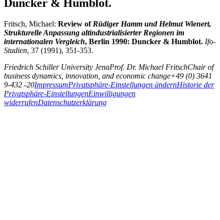
Duncker & Humblot.
Fritsch, Michael:
Review of
Rüdiger Hamm und Helmut Wienert,
Strukturelle Anpassung altindustrialisierter Regionen im
internatio­na­len Ver­gleich
, Berlin 1990: Duncker & Humblot.
Ifo-
Studien
, 37 (1991), 351-353.
Friedrich Schiller University Jena
Prof. Dr. Michael Fritsch
Chair of
business dynamics, innovation, and economic change
+49 (0) 3641
9-432 -20
Impressum
Privatsphäre-Einstellungen ändern
Historie der
Privatsphäre-Einstellungen
Einwilligungen
widerrufen
Datenschutzerklärung