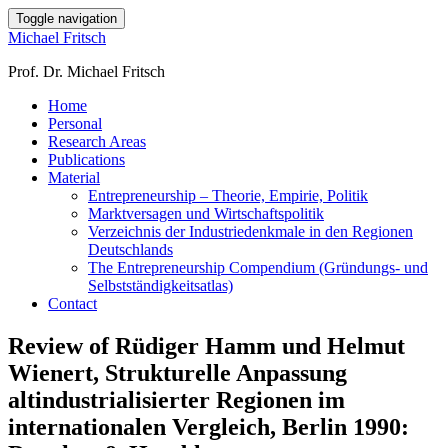
Toggle navigation
Michael Fritsch
Prof. Dr. Michael Fritsch
Home
Personal
Research Areas
Publications
Material
Entrepreneurship – Theorie, Empirie, Politik
Marktversagen und Wirtschaftspolitik
Verzeichnis der Industriedenkmale in den Regionen
Deutschlands
The Entrepreneurship Compendium (Gründungs- und
Selbstständigkeitsatlas)
Contact
Review of Rüdiger Hamm und Helmut
Wienert, Strukturelle Anpassung
altindustrialisierter Regionen im
internatio­na­len Ver­gleich, Berlin 1990: