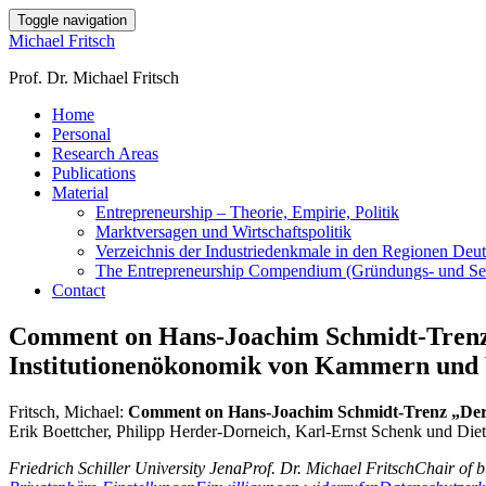
Toggle navigation
Michael Fritsch
Prof. Dr. Michael Fritsch
Home
Personal
Research Areas
Publications
Material
Entrepreneurship – Theorie, Empirie, Politik
Marktversagen und Wirtschaftspolitik
Verzeichnis der Industriedenkmale in den Regionen Deu
The Entrepreneurship Compendium (Gründungs- und Selbs
Contact
Comment on Hans-Joachim Schmidt-Trenz 
Institutionenökonomik von Kammern und
Fritsch, Michael:
Comment on Hans-Joachim Schmidt-Trenz „Der 
Erik Boettcher, Philipp Herder-Dorneich, Karl-Ernst Schenk und Die
Friedrich Schiller University Jena
Prof. Dr. Michael Fritsch
Chair of 