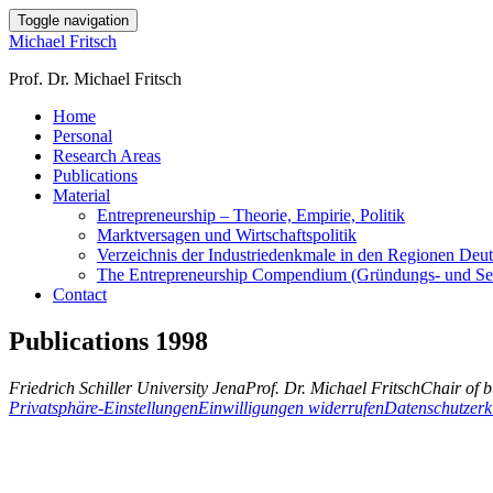
Toggle navigation
Michael Fritsch
Prof. Dr. Michael Fritsch
Home
Personal
Research Areas
Publications
Material
Entrepreneurship – Theorie, Empirie, Politik
Marktversagen und Wirtschaftspolitik
Verzeichnis der Industriedenkmale in den Regionen Deu
The Entrepreneurship Compendium (Gründungs- und Selbs
Contact
Publications 1998
Friedrich Schiller University Jena
Prof. Dr. Michael Fritsch
Chair of 
Privatsphäre-Einstellungen
Einwilligungen widerrufen
Datenschutzerk