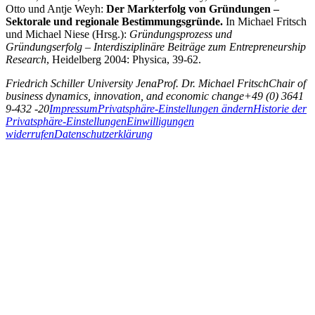
Otto und Antje Weyh:
Der Markterfolg von Gründungen –
Sektorale und regionale Bestimmungsgründe.
In Michael Fritsch
und Michael Niese (Hrsg.):
Gründungsprozess und
Gründungserfolg – Interdisziplinäre Beiträge zum Entrepreneurship
Research
, Heidelberg 2004: Physica, 39-62.
Friedrich Schiller University Jena
Prof. Dr. Michael Fritsch
Chair of
business dynamics, innovation, and economic change
+49 (0) 3641
9-432 -20
Impressum
Privatsphäre-Einstellungen ändern
Historie der
Privatsphäre-Einstellungen
Einwilligungen
widerrufen
Datenschutzerklärung