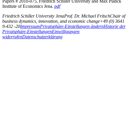
Papers # 2010-075, Friedrich Schiller University and Max Planck
Institute of Economics Jena.
pdf
Friedrich Schiller University Jena
Prof. Dr. Michael Fritsch
Chair of
business dynamics, innovation, and economic change
+49 (0) 3641
9-432 -20
Impressum
Privatsphäre-Einstellungen ändern
Historie der
Privatsphäre-Einstellungen
Einwilligungen
widerrufen
Datenschutzerklärung