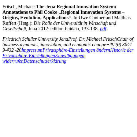
Fritsch, Michael:
The Jena Regional Innovation System:
Annotations to Phil Cooke „Regional Innovation Systems –
Origins, Evolution, Applications“
. In Uwe Cantner and Matthias
Ruffert (Hrsg.):
Die Rolle der Universität in Wirtschaft und
Gesellschaft,
Jena 2012: edition Paidaia, 133-138.
pdf
Friedrich Schiller University Jena
Prof. Dr. Michael Fritsch
Chair of
business dynamics, innovation, and economic change
+49 (0) 3641
9-432 -20
Impressum
Privatsphäre-Einstellungen ändern
Historie der
Privatsphäre-Einstellungen
Einwilligungen
widerrufen
Datenschutzerklärung