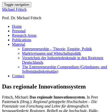
Toggle navigation
Michael Fritsch
Prof. Dr. Michael Fritsch
Home
Personal
Research Areas
Publications
Material
Entrepreneurship – Theorie, Empirie, Politik
Marktversagen und Wirtschaftspolitik
Verzeichnis der Industriedenkmale in den Regionen
Deutschlands
The Entrepreneurship Compendium (Gründungs- und
Selbstständigkeitsatlas)
Contact
Das regionale Innovationssystem
Fritsch, Michael:
Das regionale Innovationssystem
. In Peer
Pasternack (Hrsg.):
Regional gekoppelte Hochschulen – Die
Potenziale von Forschung und Lehre für demografisch
herausgeforderte Regionen, Beiheft zu
die hochschule
, Halle-