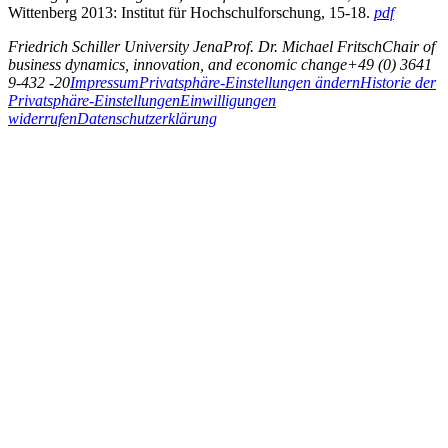
Wittenberg 2013: Institut für Hochschulforschung, 15-18.
pdf
Friedrich Schiller University Jena
Prof. Dr. Michael Fritsch
Chair of
business dynamics, innovation, and economic change
+49 (0) 3641
9-432 -20
Impressum
Privatsphäre-Einstellungen ändern
Historie der
Privatsphäre-Einstellungen
Einwilligungen
widerrufen
Datenschutzerklärung