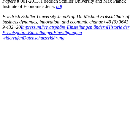
Papers
# 001-2013, Friedrich Schiller University and Max Planck
Institute of Economics Jena.
pdf
Friedrich Schiller University Jena
Prof. Dr. Michael Fritsch
Chair of
business dynamics, innovation, and economic change
+49 (0) 3641
9-432 -20
Impressum
Privatsphäre-Einstellungen ändern
Historie der
Privatsphäre-Einstellungen
Einwilligungen
widerrufen
Datenschutzerklärung