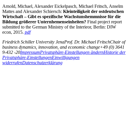
Arnold, Michael, Alexander Eickelpasch, Michael Fritsch, Anselm
Mattes and Alexander Schiersch:
Kleinteiligkeit der ostdeutschen
Wirtschaft – Gibt es spezifische Wachstunshemmnisse für die
Bildung größerer Unternhemenseinheiten?
Final project report
submitted to the German Ministry of the Interieor, Berlin: DIW
econ, 2015.
pdf
Friedrich Schiller University Jena
Prof. Dr. Michael Fritsch
Chair of
business dynamics, innovation, and economic change
+49 (0) 3641
9-432 -20
Impressum
Privatsphäre-Einstellungen ändern
Historie der
Privatsphäre-Einstellungen
Einwilligungen
widerrufen
Datenschutzerklärung