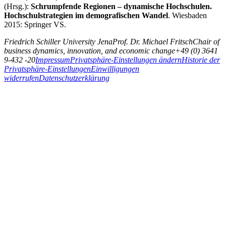
(Hrsg.):
Schrumpfende Regionen – dynamische Hochschulen.
Hochschulstrategien im demografischen Wandel
. Wiesbaden
2015: Springer VS.
Friedrich Schiller University Jena
Prof. Dr. Michael Fritsch
Chair of
business dynamics, innovation, and economic change
+49 (0) 3641
9-432 -20
Impressum
Privatsphäre-Einstellungen ändern
Historie der
Privatsphäre-Einstellungen
Einwilligungen
widerrufen
Datenschutzerklärung