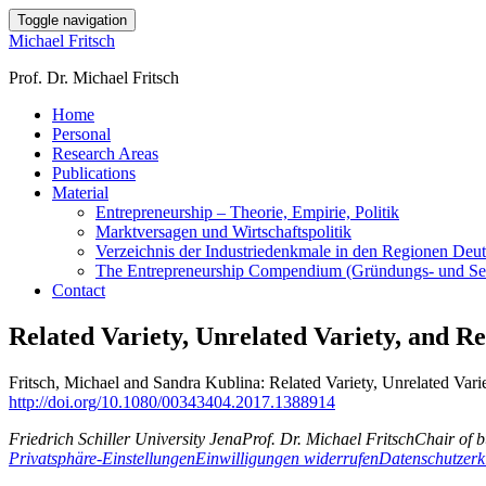
Toggle navigation
Michael Fritsch
Prof. Dr. Michael Fritsch
Home
Personal
Research Areas
Publications
Material
Entrepreneurship – Theorie, Empirie, Politik
Marktversagen und Wirtschaftspolitik
Verzeichnis der Industriedenkmale in den Regionen Deu
The Entrepreneurship Compendium (Gründungs- und Selbs
Contact
Related Variety, Unrelated Variety, and R
Fritsch, Michael and Sandra Kublina: Related Variety, Unrelated Var
http://doi.org/10.1080/00343404.2017.1388914
Friedrich Schiller University Jena
Prof. Dr. Michael Fritsch
Chair of 
Privatsphäre-Einstellungen
Einwilligungen widerrufen
Datenschutzerk