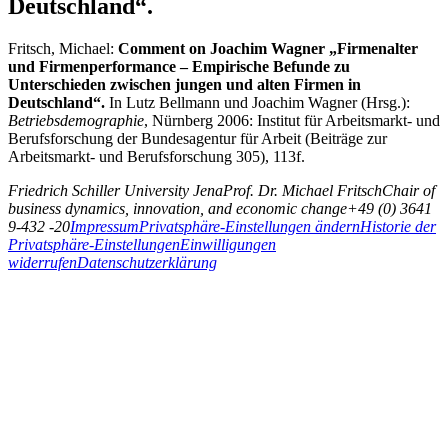
Deutschland“.
Fritsch, Michael:
Comment on Joachim Wagner „Firmenalter
und Firmenperformance – Empirische Befunde zu
Unterschieden zwischen jungen und alten Firmen in
Deutschland“.
In Lutz Bellmann und Joachim Wagner (Hrsg.):
Betriebsdemographie
, Nürnberg 2006: Insti­tut für Arbeitsmarkt- und
Berufsforschung der Bundesagentur für Arbeit (Beiträge zur
Arbeitsmarkt- und Be­rufsforschung 305), 113f.
Friedrich Schiller University Jena
Prof. Dr. Michael Fritsch
Chair of
business dynamics, innovation, and economic change
+49 (0) 3641
9-432 -20
Impressum
Privatsphäre-Einstellungen ändern
Historie der
Privatsphäre-Einstellungen
Einwilligungen
widerrufen
Datenschutzerklärung