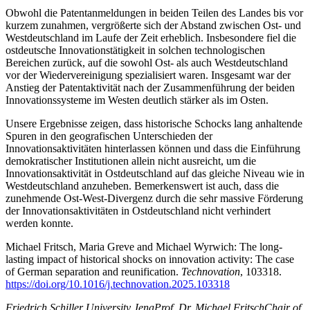
Obwohl die Patentanmeldungen in beiden Teilen des Landes bis vor
kurzem zunahmen, vergrößerte sich der Abstand zwischen Ost- und
Westdeutschland im Laufe der Zeit erheblich. Insbesondere fiel die
ostdeutsche Innovationstätigkeit in solchen technologischen
Bereichen zurück, auf die sowohl Ost- als auch Westdeutschland
vor der Wiedervereinigung spezialisiert waren. Insgesamt war der
Anstieg der Patentaktivität nach der Zusammenführung der beiden
Innovationssysteme im Westen deutlich stärker als im Osten.
Unsere Ergebnisse zeigen, dass historische Schocks lang anhaltende
Spuren in den geografischen Unterschieden der
Innovationsaktivitäten hinterlassen können und dass die Einführung
demokratischer Institutionen allein nicht ausreicht, um die
Innovationsaktivität in Ostdeutschland auf das gleiche Niveau wie in
Westdeutschland anzuheben. Bemerkenswert ist auch, dass die
zunehmende Ost-West-Divergenz durch die sehr massive Förderung
der Innovationsaktivitäten in Ostdeutschland nicht verhindert
werden konnte.
Michael Fritsch, Maria Greve and Michael Wyrwich: The long-
lasting impact of historical shocks on innovation activity: The case
of German separation and reunification.
Technovation
, 103318.
https://doi.org/10.1016/j.technovation.2025.103318
Friedrich Schiller University Jena
Prof. Dr. Michael Fritsch
Chair of